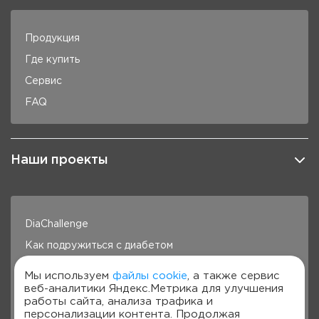
Продукция
Где купить
Сервис
FAQ
Наши проекты
DiaChallenge
Как подружиться с диабетом
Здоровье под контролем
Мы используем
файлы cookie
, а также сервис
веб-аналитики Яндекс.Метрика для улучшения
Готовим с Сателлит
работы сайта, анализа трафика и
Стань лучше с Сателлит
персонализации контента. Продолжая