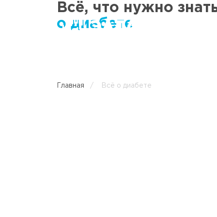
Всё, что нужно знат
о диабете
Главная
/
Всё о диабете