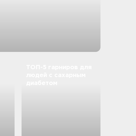
ТОП-5 гарниров для
людей с сахарным
диабетом