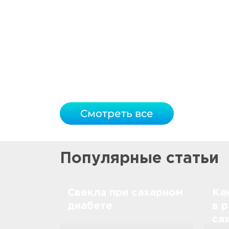
Смотреть все
Популярные статьи
Свекла при сахарном
Ка
диабете
в 
са