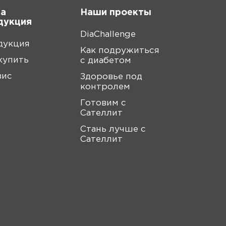
а
Наши проекты
дукция
DiaChallenge
дукция
Как подружиться
купить
с диабетом
вис
Здоровье под
контролем
Готовим с
Сателлит
Стань лучше с
Сателлит