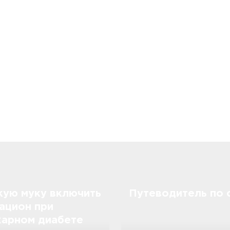
кую муку включить
Путеводитель по 
рацион при
харном диабете