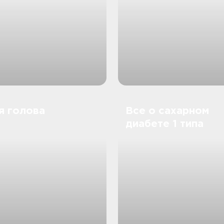
я голова
Все о сахарном
диабете 1 типа