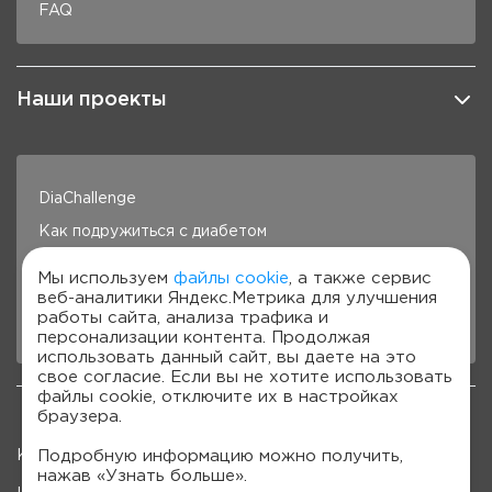
FAQ
Наши проекты
DiaChallenge
Как подружиться с диабетом
Здоровье под контролем
Мы используем
файлы cookie
, а также сервис
веб-аналитики Яндекс.Метрика для улучшения
Готовим с Сателлит
работы сайта, анализа трафика и
Стань лучше с Сателлит
персонализации контента. Продолжая
использовать данный сайт, вы даете на это
свое согласие. Если вы не хотите использовать
файлы cookie, отключите их в настройках
браузера.
Подробную информацию можно получить,
Карта сайта
нажав «Узнать больше».