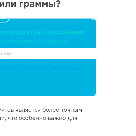
 или граммы?
RU
8 800 250 17 50
не продуктов, содержащих
м углеводов), содержит
олько по весу продукта
раммы?
Е, но и условные
уках, стаканах, столовых
уктов является более точным
ви, что особенно важно для