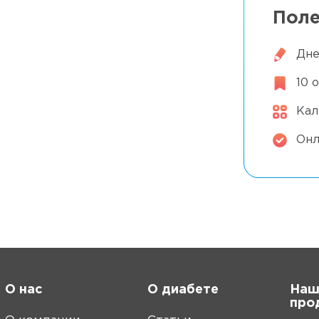
 в день
Поле
Дне
 по системе ХЕ
10 
Кал
Онл
О нас
О диабете
Наш
про