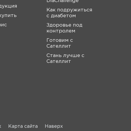
DiaChallenge
дукция
Как подружиться
купить
с диабетом
вис
Здоровье под
контролем
Готовим с
Сателлит
Стань лучше с
Сателлит
х
Карта сайта
Наверх