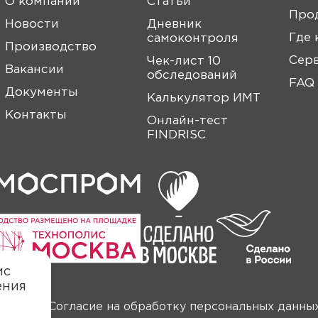
О компании
Статьи
Про
Новости
Дневник
Где 
самоконтроля
Производство
Сер
Чек-лист 10
Вакансии
обследований
FAQ
Документы
Калькулятор ИМТ
Контакты
Онлайн-тест
FINDRISC
ис
ения
анных
Согласие на обработку персональных данны