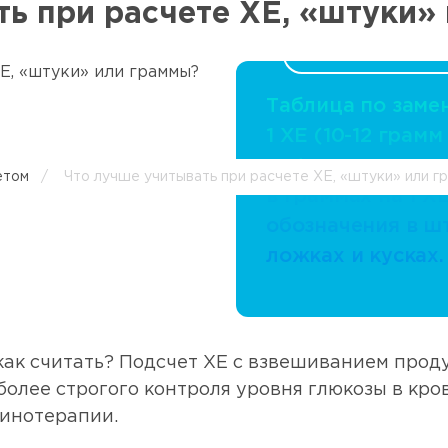
ь при расчете ХЕ, «штуки»
Таблица по заме
1 ХЕ (10-12 грам
информацию не т
етом
/
Что лучше учитывать при расчете ХЕ, «штуки» или г
в граммах на 1 Х
обозначения в шт
ложках и кусках.
 как считать? Подсчет ХЕ с взвешиванием прод
олее строгого контроля уровня глюкозы в кро
линотерапии.