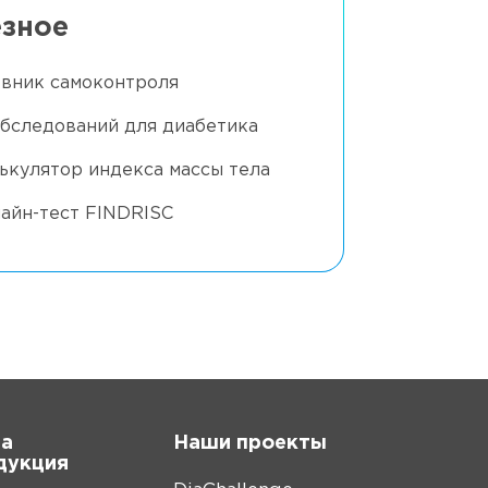
зное
вник самоконтроля
обследований для диабетика
ькулятор индекса массы тела
айн-тест FINDRISC
а
Наши проекты
дукция