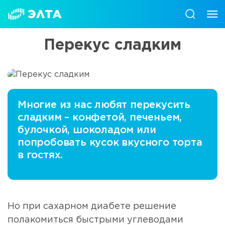
Перекус сладким
Многие из нас любят перекусить
сладким – конфетой, печеньем,
булочкой, шоколадом или
попробовать кусок вкусного торта
в гостях.
Но при сахарном диабете решение
полакомиться быстрыми углеводами