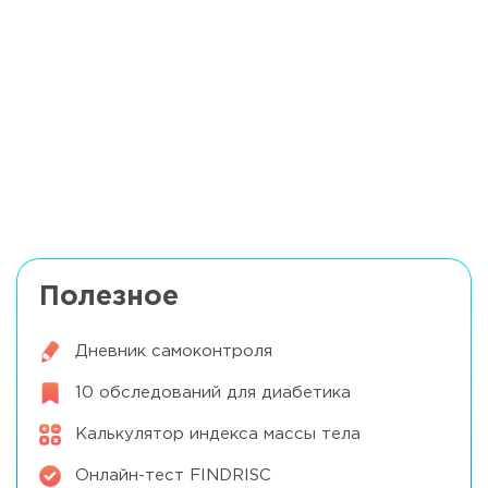
«Очень быстрые» углеводы. Как
избежать скачка гликемии?
Читать далее
Можно ли перекусить углеводами без
введения инсулина?
Читать далее
Полезное
Дневник самоконтроля
10 обследований для диабетика
Калькулятор индекса массы тела
Онлайн-тест FINDRISC