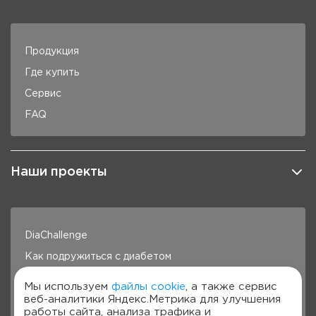
Продукция
Где купить
Сервис
FAQ
Наши проекты
DiaChallenge
Как подружиться с диабетом
Здоровье под контролем
Мы используем
файлы cookie
, а также сервис
веб-аналитики Яндекс.Метрика для улучшения
Готовим с Сателлит
работы сайта, анализа трафика и