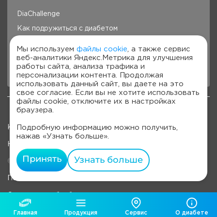
DiaChallenge
Как подружиться с диабетом
Здоровье под контролем
Мы используем
файлы cookie
, а также сервис
веб-аналитики Яндекс.Метрика для улучшения
Готовим с Сателлит
работы сайта, анализа трафика и
Стань лучше с Сателлит
персонализации контента. Продолжая
использовать данный сайт, вы даете на это
свое согласие. Если вы не хотите использовать
файлы cookie, отключите их в настройках
браузера.
Подробную информацию можно получить,
Карта сайта
нажав «Узнать больше».
Наверх
Принять
Узнать больше
© 2022-2026, OOO «Компания "ЭЛТА"»
Политика обработки персональных данных
Согласие на обработку персональных данных
Главная
Продукция
Сервис
О диабете