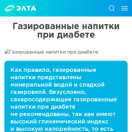
Газированные напитки
при диабете
Как правило, газированные
напитки представлены
минеральной водой и сладкой
газировкой. Безусловно,
сахаросодержащие газированные
напитки при диабете
не рекомендованы, так как имеют
высокий гликемический индекс
и высокую калорийность, то есть