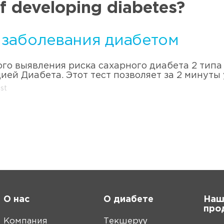
of developing diabetes?
а заболевания диабетом
го выявления риска сахарного диабета 2 тип
ей Диабета. Этот тест позволяет за 2 минуты
st
О нас
О диабете
Наш
про
Компания
Текшерүү