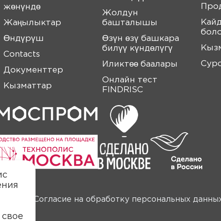
Про
жөнүндө
Жолдун
Кайд
Жаңылыктар
башталышы
бол
Өндүрүш
Өзүн өзү башкара
Кыз
билүү күндөлүгү
Contacts
Сур
Иликтөө баалары
Документтер
Онлайн тест
Кызматтар
FINDRISC
ис
ения
анных
Согласие на обработку персональных данны
 свое