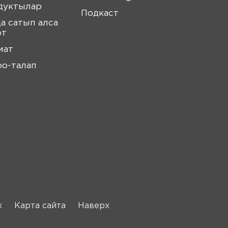
дуктылар
Подкаст
а сатып алса
от
мат
оо-талап
х
Карта сайта
Наверх