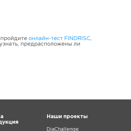
RU
8 800 250 17 50
а пройдите
онлайн-тест FINDRISC
,
 узнать, предрасположены ли
а
Наши проекты
дукция
DiaChallenge