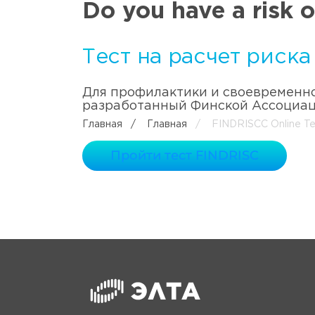
Do you have a risk 
Тест на расчет риск
Для профилактики и своевременно
разработанный Финской Ассоциаци
Вы к заболеванию.
Главная
/
Главная
/
FINDRISCC Online Te
Пройти тест FINDRISC