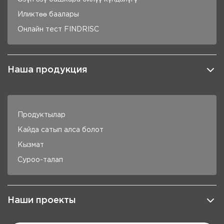
Иликтөө баалары
Онлайн тест FINDRISC
Наша продукция
Продуктылар
Кайда сатып алса болот
Кызмат
Суроо-талап
Наши проекты