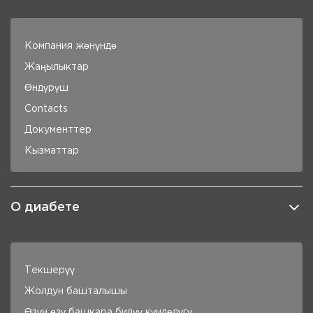
Компания жөнүндө
Жаңылыктар
Өндүрүш
Contacts
Документтер
Кызматтар
О диабете
Текшерүү
Жолдун башталышы
Өзүн өзү башкара билүү күндөлүгү