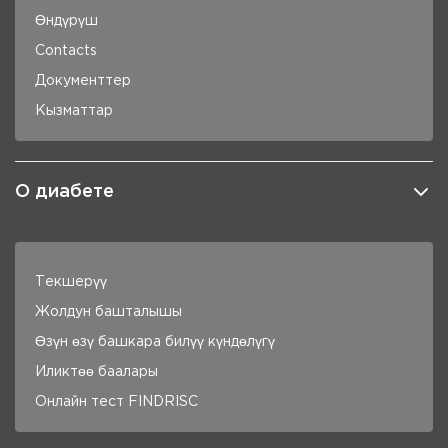
Өндүрүш
Contacts
Документтер
Кызматтар
О диабете
Текшерүү
Жолдун башталышы
Өзүн өзү башкара билүү күндөлүгү
Иликтөө баалары
Онлайн тест FINDRISC