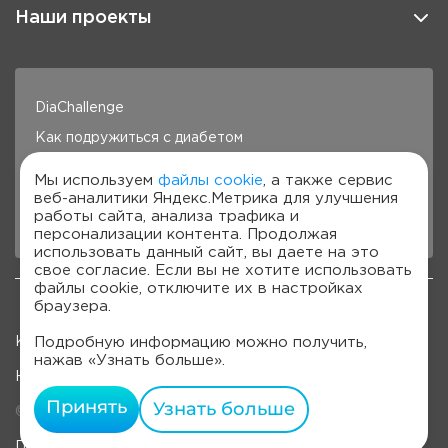
Наши проекты
DiaChallenge
Как подружиться с диабетом
Здоровье под контролем
Мы используем
файлы cookie
, а также сервис
веб-аналитики Яндекс.Метрика для улучшения
Готовим с Сателлит
работы сайта, анализа трафика и
Стань лучше с Сателлит
персонализации контента. Продолжая
использовать данный сайт, вы даете на это
свое согласие. Если вы не хотите использовать
файлы cookie, отключите их в настройках
браузера.
Подробную информацию можно получить,
Карта сайта
нажав «Узнать больше».
Наверх
Принять
Узнать больше
© 2022-2026, OOO «Компания "ЭЛТА"»
Политика обработки персональных данных