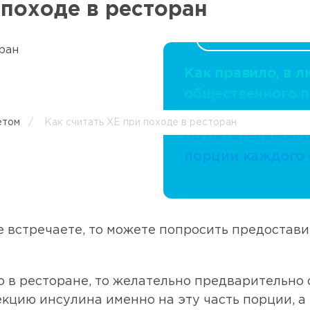
 походе в ресторан
Как правило, в 
общественного п
или ресторан ес
етом
/
Как считать ХЕ при походе в ресторан
по питательной 
порции каждого 
е встречаете, то можете попросить предостав
 в ресторане, то желательно предварительно 
ъекцию инсулина именно на эту часть порции, 