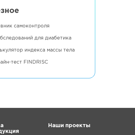
зное
вник самоконтроля
обследований для диабетика
ькулятор индекса массы тела
айн-тест FINDRISC
а
Наши проекты
дукция