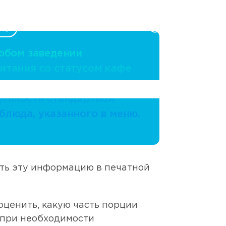
RU
8 800 250 17 50
любом заведении
итания со статусом кафе
ть информация
ценности стандартной
блюда, указанного в меню.
ить эту информацию в печатной
оценить, какую часть порции
а при необходимости