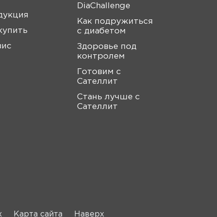
DiaChallenge
дукция
Как подружиться
купить
с диабетом
вис
Здоровье под
контролем
Готовим с
Сателлит
Стань лучше с
Сателлит
х
Карта сайта
Наверх