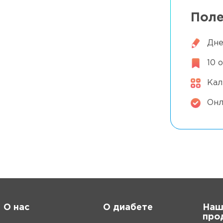
 есть ХЕ
Поле
Дне
артинках»
10 
Кал
Онл
О нас
О диабете
Наш
про