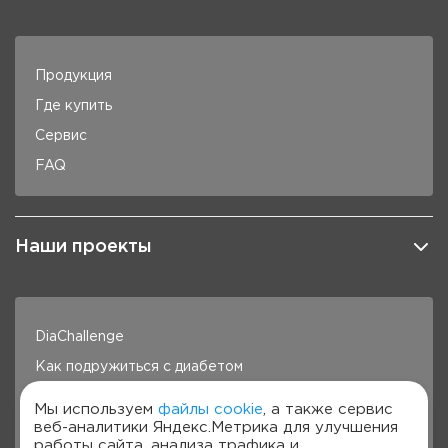
Продукция
Где купить
Сервис
FAQ
Наши проекты
DiaChallenge
Как подружиться с диабетом
Здоровье под контролем
Мы используем
файлы cookie
, а также сервис
веб-аналитики Яндекс.Метрика для улучшения
Готовим с Сателлит
работы сайта, анализа трафика и