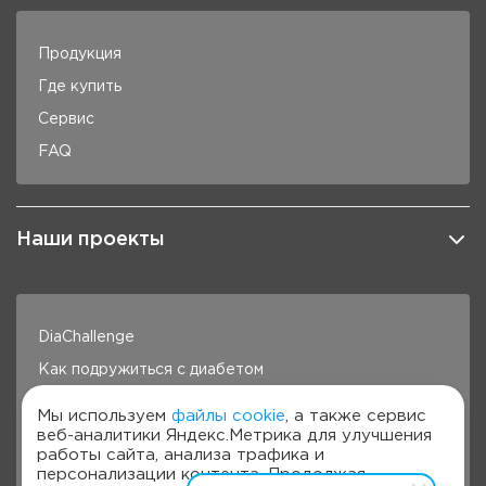
Продукция
Где купить
Сервис
FAQ
Наши проекты
DiaChallenge
Как подружиться с диабетом
Здоровье под контролем
Мы используем
файлы cookie
, а также сервис
веб-аналитики Яндекс.Метрика для улучшения
Готовим с Сателлит
работы сайта, анализа трафика и
Стань лучше с Сателлит
персонализации контента. Продолжая