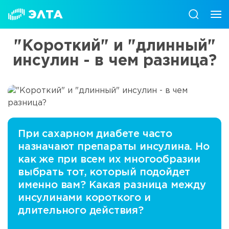
"Короткий" и "длинный"
инсулин - в чем разница?
При сахарном диабете часто
назначают препараты инсулина. Но
как же при всем их многообразии
выбрать тот, который подойдет
именно вам? Какая разница между
инсулинами короткого и
длительного действия?