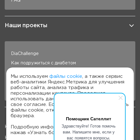
FAQ
Наши проекты
DiaChallenge
Как подружиться с диабетом
Здоровье под контролем
Мы используем
файлы cookie
, а также сервис
веб-аналитики Яндекс.Метрика для улучшения
Готовим с Сателлит
работы сайта, анализа трафика и
Стань лучше с Сателлит
персонализации контента. Продолжая
использовать данный сайт, вы даете на это
свое согласие. Если вы не хотите использовать
файлы cookie, отключите их в настройках
браузера.
Помощник Сателлит
Здравствуйте! Готов помочь
Подробную информацию можно получить,
Карта сайта
вам. Напишите мне, если у
нажав «Узнать больше».
вас появятся вопросы.
Наверх