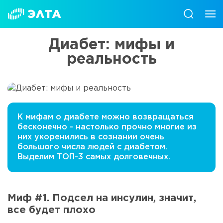
Диабет: мифы и
реальность
К мифам о диабете можно возвращаться
бесконечно - настолько прочно многие из
них укоренились в сознании очень
большого числа людей с диабетом.
Выделим ТОП-3 самых долговечных.
Миф #1. Подсел на инсулин, значит,
все будет плохо