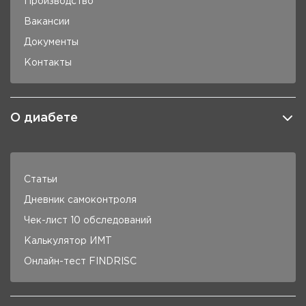
Производство
Вакансии
Документы
Контакты
О диабете
Статьи
Дневник самоконтроля
Чек-лист 10 обследований
Калькулятор ИМТ
Онлайн-тест FINDRISC