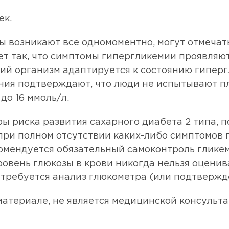
ек.
ы возникают все одномоментно, могут отмечать
ет так, что симптомы гипергликемии проявляют
кий организм адаптируется к состоянию гиперг
ния подтверждают, что люди не испытывают п
до 16 ммоль/л.
 риска развития сахарного диабета 2 типа, 
при полном отсутствии каких-либо симптомов 
омендуется обязательный самоконтроль глике
ровень глюкозы в крови никогда нельзя оцени
 требуется анализ глюкометра (или подтвержд
атериале, не является медицинской консульта