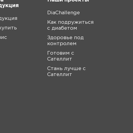
а
Наши проекты
дукция
DiaChallenge
дукция
Как подружиться
купить
с диабетом
вис
Здоровье под
контролем
Готовим с
Сателлит
Стань лучше с
Сателлит