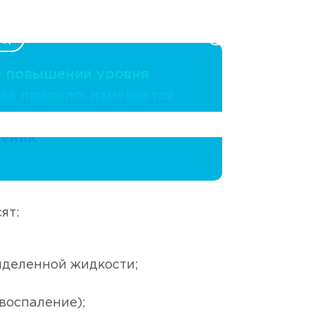
RU
8 800 250 17 50
 повышении уровня
ак правило, изменяется
вие, могут возникать
ения.
ят:
ыделенной жидкости;
воспаление);