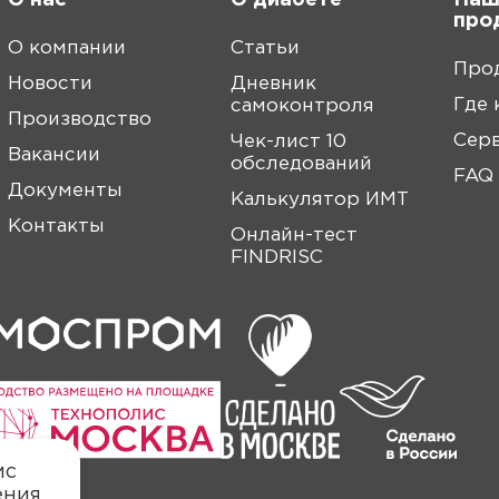
О нас
О диабете
Наш
про
О компании
Статьи
Про
Новости
Дневник
Где 
самоконтроля
Производство
Сер
Чек-лист 10
Вакансии
обследований
FAQ
Документы
Калькулятор ИМТ
Контакты
Онлайн-тест
FINDRISC
ис
ения