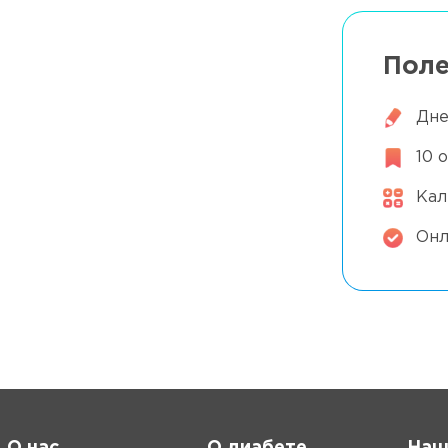
и 2 типы
Поле
а?
Дне
ра при диабете
10 
Кал
Онл