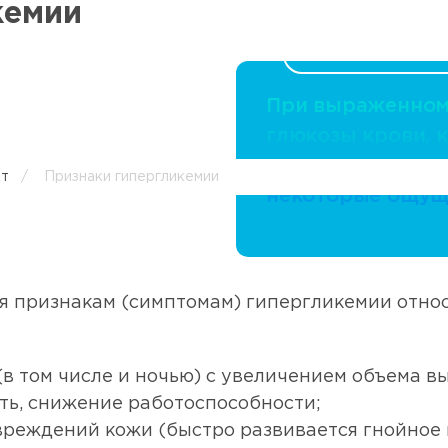
кемии
При выраженном
глюкозы крови, к
общее самочувст
ет
/
Признаки гипергликемии
некоторые ощущ
я признакам (симптомам) гипергликемии относ
в том числе и ночью) с увеличением объема в
ть, снижение работоспособности;
вреждений кожи (быстро развивается гнойное 