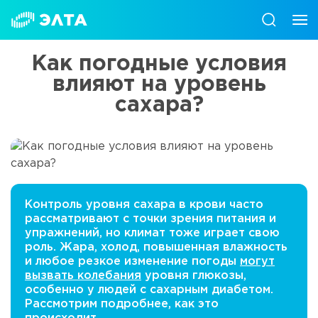
Как погодные условия
влияют на уровень
сахара?
Контроль уровня сахара в крови часто
рассматривают с точки зрения питания и
упражнений, но климат тоже играет свою
роль. Жара, холод, повышенная влажность
и любое резкое изменение погоды
могут
вызвать колебания
уровня глюкозы,
особенно у людей с сахарным диабетом.
Рассмотрим подробнее, как это