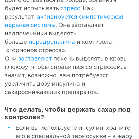
долго оставаться на холоде, организм
будет испытывать
стресс
. Как
результат,
активируется симпатическая
нервная системы
. Она заставляет
надпочечники выделять
больше
норадреналина
и кортизола –
«гормонов стресса».
Они
заставляют
печень выделять в кровь
глюкозу, чтобы справиться со стрессом, а
значит, возможно, вам потребуется
увеличить дозу инсулина и
сахароснижающих препаратов.
Что делать, чтобы держать сахар под
контролем?
Если вы используете инсулин, храните
его в специальной термосумке – в жару