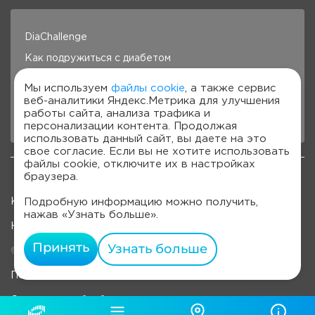
DiaChallenge
Как подружиться с диабетом
Здоровье под контролем
Мы используем
файлы cookie
, а также сервис
веб-аналитики Яндекс.Метрика для улучшения
Готовим с Сателлит
работы сайта, анализа трафика и
Стань лучше с Сателлит
персонализации контента. Продолжая
использовать данный сайт, вы даете на это
свое согласие. Если вы не хотите использовать
файлы cookie, отключите их в настройках
браузера.
Подробную информацию можно получить,
Карта сайта
нажав «Узнать больше».
Наверх
Принять
Узнать больше
© 2022-2026, OOO «Компания "ЭЛТА"»
Политика обработки персональных данных
Согласие на обработку персональных данных