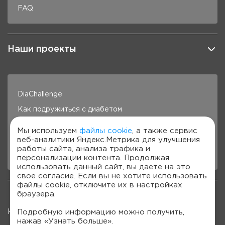
FAQ
Наши проекты
DiaChallenge
Как подружиться с диабетом
Здоровье под контролем
Мы используем
файлы cookie
, а также сервис
веб-аналитики Яндекс.Метрика для улучшения
Готовим с Сателлит
работы сайта, анализа трафика и
Стань лучше с Сателлит
персонализации контента. Продолжая
использовать данный сайт, вы даете на это
свое согласие. Если вы не хотите использовать
файлы cookie, отключите их в настройках
браузера.
Подробную информацию можно получить,
Карта сайта
нажав «Узнать больше».