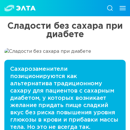
Сладости без сахара при
диабете
Сахарозаменители
позиционируются как
альтернатива традиционному
сахару для пациентов с сахарным
диабетом, у которых возникает
желание придать пище сладкий
вкус без риска повышения уровня
глюкозы в крови и прибавки массы
тела. Но это не всегда так.