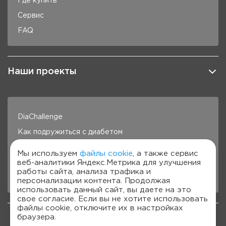
Где купить
Сервис
FAQ
Наши проекты
DiaChallenge
Как подружиться с диабетом
Здоровье под контролем
Мы используем
файлы cookie
, а также сервис
веб-аналитики Яндекс.Метрика для улучшения
Готовим с Сателлит
работы сайта, анализа трафика и
Стань лучше с Сателлит
персонализации контента. Продолжая
использовать данный сайт, вы даете на это
свое согласие. Если вы не хотите использовать
файлы cookie, отключите их в настройках
браузера.