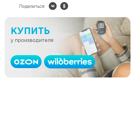
Поделиться:
КУПИТЬ
у производителя
Как в неотложной ситуации
распознать, что у человека сахарный
диабет?
Читать далее
Почему сахар «не сбивается» при
Читать далее
ОРВИ