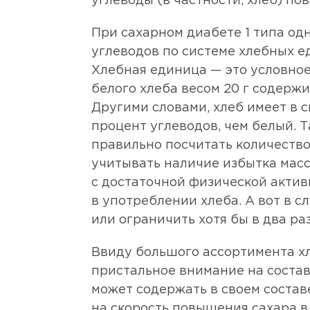
углеводы (в частности, хлеб) п
При сахарном диабете 1 типа о
углеводов по системе хлебных ед
Хлебная единица — это условное о
белого хлеба весом 20 г содержит
Другими словами, хлеб имеет в 
процент углеводов, чем белый. 
правильно посчитать количество 
учитывать наличие избытка масс
с достаточной физической актив
в употреблении хлеба. А вот в с
или ограничить хотя бы в два ра
Ввиду большого ассортимента хл
пристальное внимание на состав
может содержать в своем состав
на скорость повышения сахара в