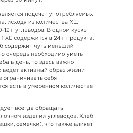
ерез 30 минут.
является подсчет употребляемых
, исходя из количества ХЕ.
0-12 г углеводов. В одном куске
 1 ХЕ содержится в 24 г продукта.
леб содержит чуть меньший
вую очередь необходимо уметь
еба в день, то здесь важно
ек ведет активный образ жизни
е ограничивать себя
тся есть в умеренном количестве
едует всегда обращать
улочном изделии углеводов. Хлеб
шки, семечки), что также влияет