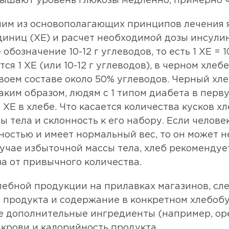
овышают уровень глюкозы медленно, примерно ч
дним из основополагающих принципов лечения 
иниц (ХЕ) и расчет необходимой дозы инсулина
бозначение 10-12 г углеводов, то есть 1 ХЕ = 1
ся 1 ХЕ (или 10-12 г углеводов), в черном хлебе
своем составе около 50% углеводов. Черный х
Таким образом, людям с 1 типом диабета в пер
ХЕ в хлебе. Что касается количества кусков хл
ы тела и склонность к его набору. Если челов
ностью и имеет нормальный вес, то он может н
лучае избыточной массы тела, хлеб рекомендуе
за от привычного количества.
ебной продукции на прилавках магазинов, сл
 продукта и содержание в конкретном хлебоб
е дополнительные ингредиенты (например, оре
 крови и калорийность продукта.