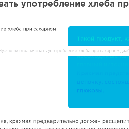
вать употребление хлеба п
Такой продукт, к
составе сложные
ужно ли ограничивать употребление хлеба при сахарном диаб
необходимые каж
главный источни
Крахмал предста
цепочку, состоя
глюкозы.
ке, крахмал предварительно должен расщепит