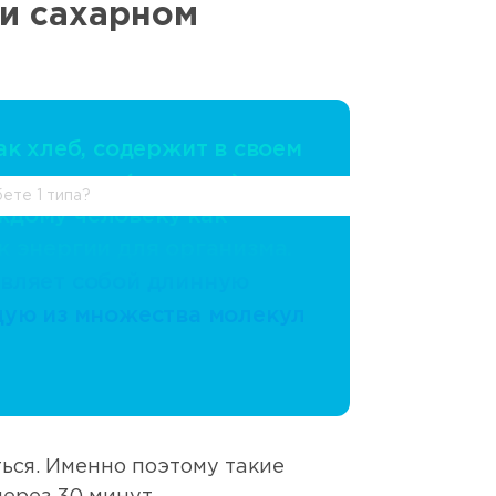
ри сахарном
RU
8 800 250 17 50
ак хлеб, содержит в своем
 углеводы (крахмал),
ете 1 типа?
дому человеку как
к энергии для организма.
вляет собой длинную
щую из множества молекул
ься. Именно поэтому такие