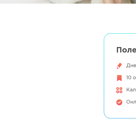
ете 1 типа
Поле
Дне
те 1 типа
10 
Кал
Онл