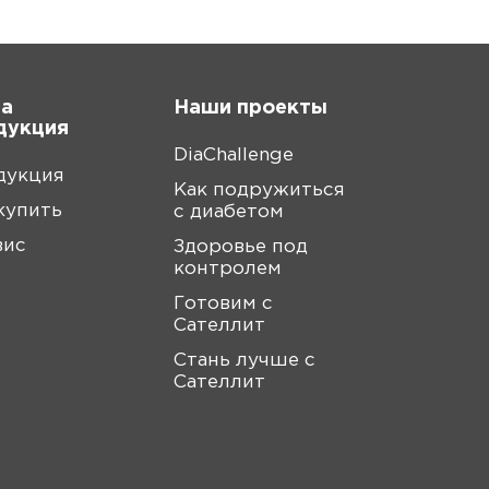
а
Наши проекты
дукция
DiaChallenge
дукция
Как подружиться
купить
с диабетом
вис
Здоровье под
контролем
Готовим с
Сателлит
Стань лучше с
Сателлит