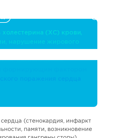
RU
8 800 250 17 50
 холестерина (ХС) крови,
ми, нарушение жирового
на или, говоря
ком, дислипидемия,
м формирующим фактором
ского поражения сердца
 сердца (стенокардия, инфаркт
ьности, памяти, возникновение
рования гангрены стопы).