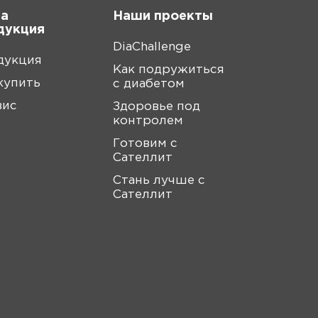
а
Наши проекты
дукция
DiaChallenge
дукция
Как подружиться
купить
с диабетом
вис
Здоровье под
контролем
Готовим с
Сателлит
Стань лучше с
Сателлит