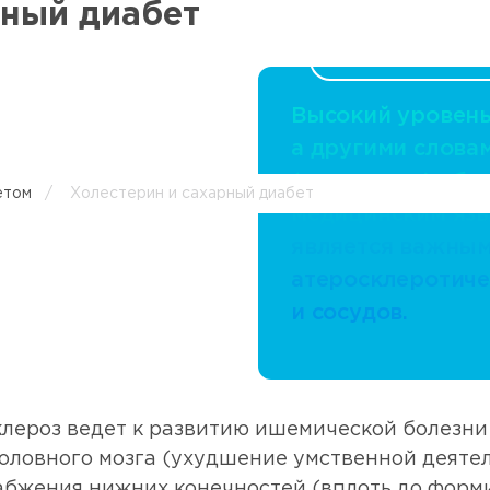
рный диабет
Высокий уровень
а другими слова
(липидного) обме
етом
/
Холестерин и сахарный диабет
медицинским язы
является важны
атеросклеротиче
и сосудов.
клероз ведет к развитию ишемической болезни
оловного мозга (ухудшение умственной деятел
абжения нижних конечностей (вплоть до форми