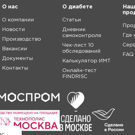
О нас
О диабете
Наш
про
О компании
Статьи
Про
Новости
Дневник
Где 
самоконтроля
Производство
Сер
Чек-лист 10
Вакансии
обследований
FAQ
Документы
Калькулятор ИМТ
Контакты
Онлайн-тест
FINDRISC
ис