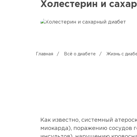
Холестерин и саха
Главная
/
Всё о диабете
/
Жизнь с диаб
Как известно, системный атерос
миокарда), поражению сосудов г
инсультов), нарушению кровосн