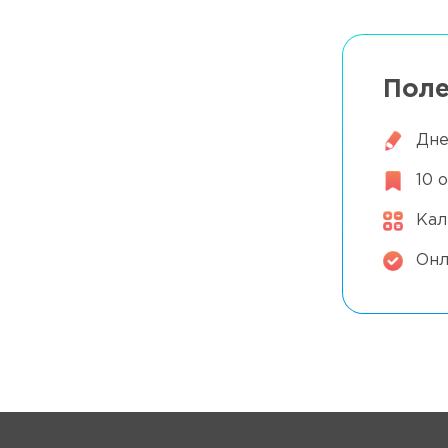
ра при диабете
Поле
Дне
роводят ЭКГ с
10 
тами?
Кал
Онл