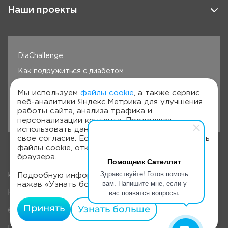
Наши проекты
DiaChallenge
Как подружиться с диабетом
Здоровье под контролем
Мы используем
файлы cookie
, а также сервис
веб-аналитики Яндекс.Метрика для улучшения
Готовим с Сателлит
работы сайта, анализа трафика и
Стань лучше с Сателлит
персонализации контента. Продолжая
использовать данный сайт, вы даете на это
свое согласие. Если вы не хотите использовать
файлы cookie, отключите их в настройках
браузера.
Помощник Сателлит
Здравствуйте! Готов помочь
Карта сайта
Подробную информацию можно получить,
вам. Напишите мне, если у
нажав «Узнать больше».
вас появятся вопросы.
Наверх
Принять
Узнать больше
© 2022-2026, OOO «Компания "ЭЛТА"»