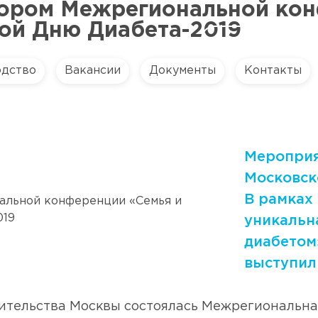
сором Межрегиональной кон
ой Дню Диабета-2019
одство
Вакансии
Документы
Контакты
Мероприя
Московск
В рамках
уникальн
диабетом
выступил
авительства Москвы состоялась Межрегиональн