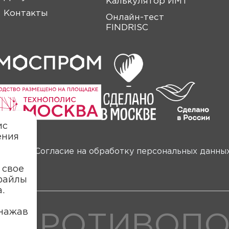
Калькулятор ИМТ
Контакты
Онлайн-тест
FINDRISC
ис
ения
анных
Согласие на обработку персональных данны
 свое
 файлы
.
нажав
 ПРОТИВОП