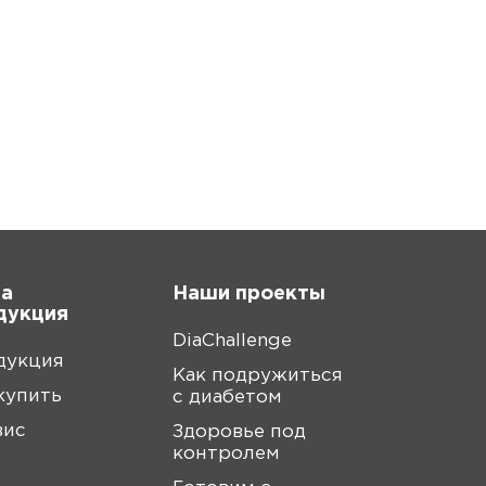
а
Наши проекты
дукция
DiaChallenge
дукция
Как подружиться
купить
с диабетом
вис
Здоровье под
контролем