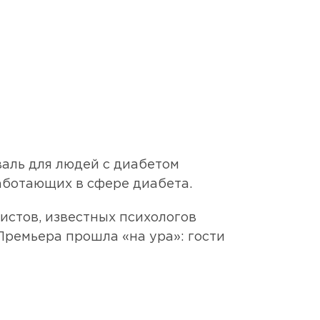
валь для людей с диабетом
аботающих в сфере диабета.
стов, известных психологов
 Премьера прошла «на ура»: гости