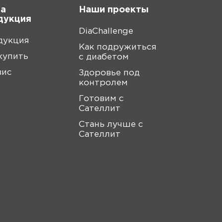
а
Наши проекты
дукция
DiaChallenge
дукция
Как подружиться
купить
с диабетом
вис
Здоровье под
контролем
Готовим с
Сателлит
Стань лучше с
Сателлит