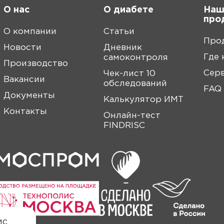
О нас
О диабете
Наш
про
О компании
Статьи
Про
Новости
Дневник
Где 
самоконтроля
Производство
Сер
Чек-лист 10
Вакансии
обследований
FAQ
Документы
Калькулятор ИМТ
Контакты
Онлайн-тест
FINDRISC
ис