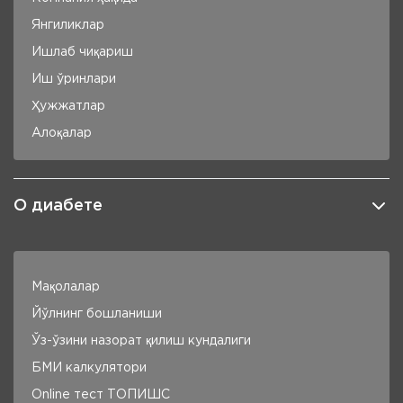
Янгиликлар
Ишлаб чиқариш
Иш ўринлари
Ҳужжатлар
Алоқалар
О диабете
Мақолалар
Йўлнинг бошланиши
Ўз-ўзини назорат қилиш кундалиги
БМИ калкулятори
Online тест ТОПИШC