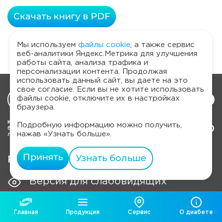
Скачать книгу в PDF
Мы используем
файлы cookie
, а также сервис
веб-аналитики Яндекс.Метрика для улучшения
работы сайта, анализа трафика и
персонализации контента. Продолжая
использовать данный сайт, вы даете на это
свое согласие. Если вы не хотите использовать
Написать нам
файлы cookie, отключите их в настройках
браузера.
Круглосуточная
Подробную информацию можно получить,
8 800 250 17 50
бесплатная горячая
нажав «Узнать больше».
линия по России
Принять
Узнать больше
RU
Изменить язык
Версия для слабовидящих
Главная
Продукция
Сервис
О диабете
О нас