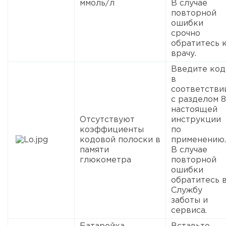
ммоль/л
В случае
повторной
ошибки
срочно
обратитесь 
врачу.
Введите код
в
соответстви
с разделом 8
настоящей
Отсутствуют
инструкции
коэффициенты
по
кодовой полоски в
применению.
памяти
В случае
глюкометра
повторной
ошибки
обратитесь 
Службу
заботы и
сервиса.