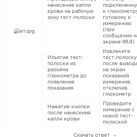
нанесение капли
подключенн
крови на рабочую
к глюкометру
зону тест-полоски
готовому к
измерению
(при
сообщении н
экране 88.8)
Извлеките
Изъятие тест-
тест-полоску
полоски из
после вывод
разъёма
на экран
глюкометра до
показаний
появления
измерения,
показания
отключив
глюкометр
Проведите
Нажатие кнопки
измерение с
после нанесения
новой тест-
капли крови
полоской
Скачать ответ