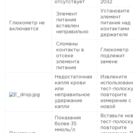
отсутствует
2032
Установите
Элемент
элемент
питания
Глюкометр не
питания над
вставлен
включается
контактами
неправильно
держателя
Сломаны
контакты в
Глюкометр
отсеке
подлежит
элемента
замене
питания
Недостаточная
Извлеките
капля крови
использован
или
тест-полоску
неправильное
повторите
удержание
измерение с
капли
новой
Вставьте но
Показания
тест-полоску
более 35
повторите
ммоль/л