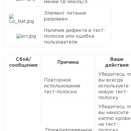
менее 1,8 ммоль/л
Элемент питания
разряжен
Наличие дефекта в тест-
полоске или ошибка
пользователя
Сбой/
Ваши
Причина
сообщение
действия
Убедитесь, ч
Повторное
вы всегда
использование
используете
тест-полоски
новую тест-
полоску
Убедитесь, ч
вы наносите
каплю крови
на тест-
Преждевременное
полоску,