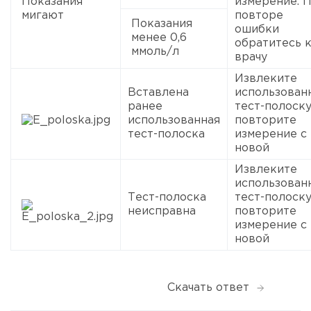
Показания
измерение. 
мигают
повторе
Показания
ошибки
менее 0,6
обратитесь 
ммоль/л
врачу
Извлеките
Вставлена
использован
ранее
тест-полоску
использованная
повторите
тест-полоска
измерение с
новой
Извлеките
использован
Тест-полоска
тест-полоску
неисправна
повторите
измерение с
новой
Скачать ответ