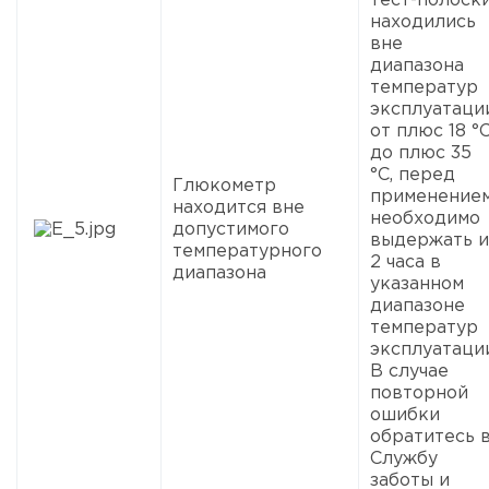
тест-полоск
находились
вне
диапазона
температур
эксплуатаци
от плюс 18 °
до плюс 35
°С, перед
Глюкометр
применение
находится вне
необходимо
допустимого
выдержать и
температурного
2 часа в
диапазона
указанном
диапазоне
температур
эксплуатации
В случае
повторной
ошибки
обратитесь 
Службу
заботы и