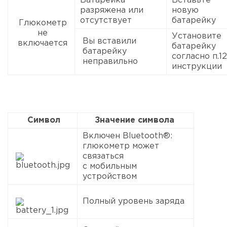
Батарейка
Вставьте
разряжена или
новую
отсутствует
батарейку
Глюкометр
не
Установите
Вы вставили
включается
батарейку
батарейку
согласно п.12
неправильно
инструкции
Символ
Значение символа
Включен Bluetooth®:
глюкометр может
связаться
с мобильным
устройством
Полный уровень заряда