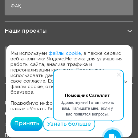
ФАҚ
Наши проекты
Мы используем
файлы cookie
, а также сервис
веб-аналитики Яндекс.Метрика для улучшения
DiaChallenge
работы сайта, анализа трафика и
Podcast
персонализации контента. Продолжая
использовать данный сайт, вы даете на это
свое согласие. Если вы не хотите использовать
файлы cookie, отключите их в настройках
браузера.
Помощник Сателлит
Здравствуйте! Готов помочь
Карта сайта
Подробную информацию можно получить,
вам. Напишите мне, если у
нажав «Узнать больше».
вас появятся вопросы.
Наверх
Принять
Узнать больше
© 2022-2026, OOO «Компания "ЭЛТА"»
Политика обработки персональных данных