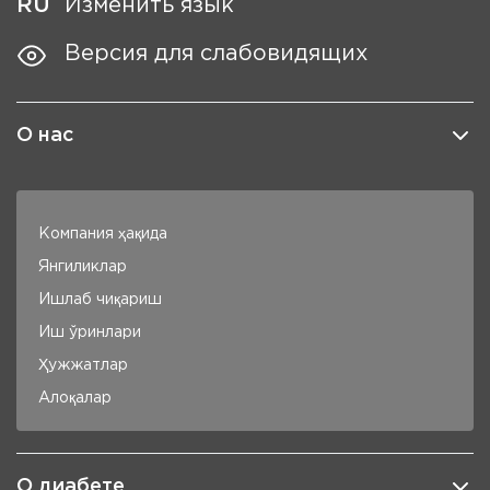
RU
Изменить язык
Версия для слабовидящих
О нас
Компания ҳақида
Янгиликлар
Ишлаб чиқариш
Иш ўринлари
Ҳужжатлар
Алоқалар
О диабете