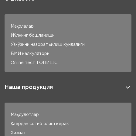
Мақолалар
Йўлнинг бошланиши
Ўз-ўзини назорат қилиш кундалиги
БМИ калкулятори
Online тест ТОПИШC
Наша продукция
Маҳсулотлар
Қаердан сотиб олиш керак
Хизмат