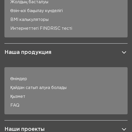
Жолдың басталуы
Өзін-өзі бақылау күнделігі
BMI калькуляторы
Интернеттегі FINDRISC тесті
Наша продукция
Өнімдер
Қайдан сатып алуға болады
Қызмет
FAQ
Наши проекты