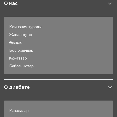
О нас
DiaChallenge 10 серия
Управление отношениями
DiaChallenge 11 серия
«Дорогу осилит идущий»
Компания туралы
Жаңалықтар
DiaChallenge 12 серия
Өндіріс
Диабет и поддержка близких
Бос орындар
Құжаттар
DiaChallenge 13 серия
Каждый — победитель!
Байланыстар
DiaChallenge 14 серия
Никогда не сдавайся!
О диабете
Мақалалар