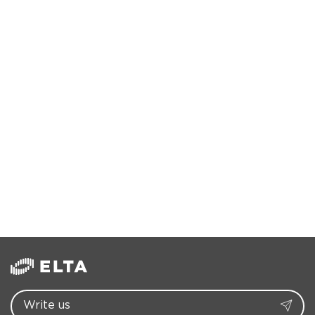
06/16/2022
&quot;Короткий&quot; и
&quot;длинный&quot;
инсулин - в чем разница?
Read more