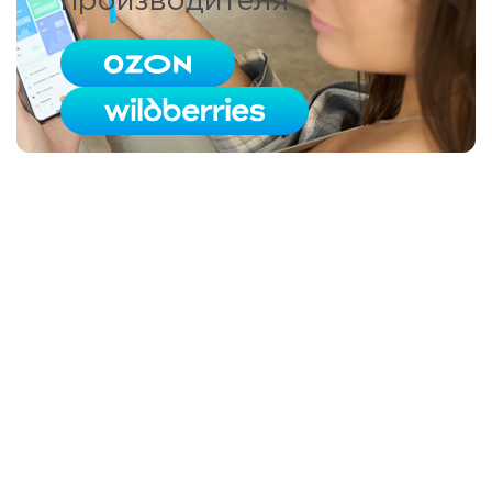
производителя
06/01/2018
Какие фрукты лучше есть
при сахарном диабете 1
типа?
Read more