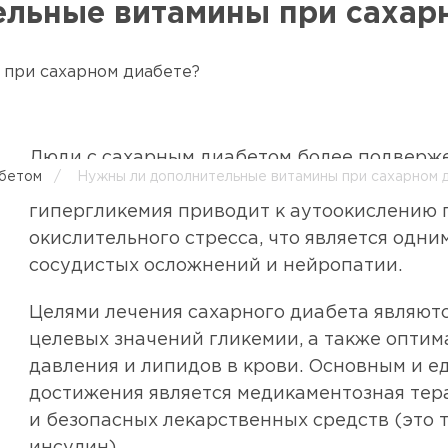
льные витамины при сахар
Люди с сахарным диабетом более подверж
абетом
/
Нужны ли дополнительные витамины при сахарном 
поступления этих веществ в организм, так
гипергликемия приводит к аутоокислению 
окислительного стресса, что является одни
сосудистых осложнений и нейропатии.
Целями лечения сахарного диабета являют
целевых значений гликемии, а также оптим
давления и липидов в крови. Основным и 
достижения является медикаментозная те
и безопасных лекарственных средств (это
инсулин).