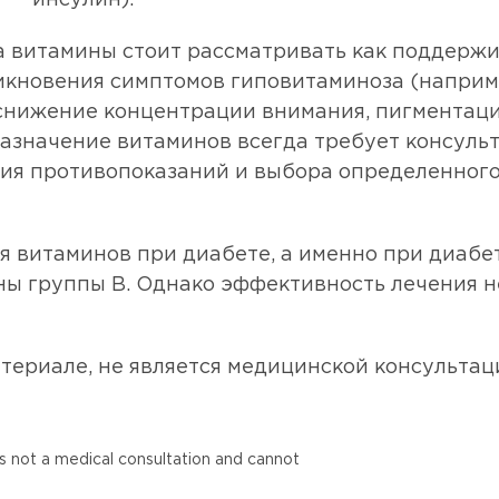
а витамины стоит рассматривать как поддерж
икновения симптомов гиповитаминоза (наприме
нижение концентрации внимания, пигментация 
назначение витаминов всегда требует консуль
ния противопоказаний и выбора определенног
витаминов при диабете, а именно при диабет
ны группы В. Однако эффективность лечения 
териале, не является медицинской консультаци
is not a medical consultation and cannot