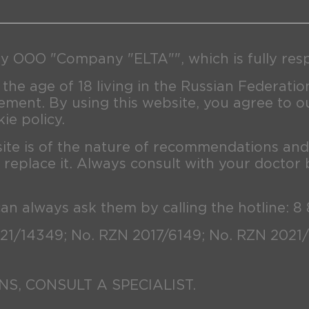
y OOO "Company "ELTA"", which is fully respo
 the age of 18 living in the Russian Federatio
ment. By using this website, you agree to o
ie policy.
site is of the nature of recommendations an
 replace it. Always consult with your doctor 
can always ask them by calling the hotline: 8
21/14349; No. RZN 2017/6149; No. RZN 2021
S, CONSULT A SPECIALIST.