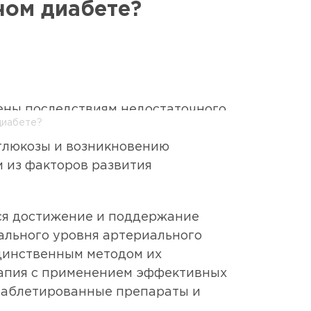
ном диабете?
EN
8 800 250 17 50
ены последствиям недостаточного
диабете?
 как часто возникающая
глюкозы и возникновению
м из факторов развития
ся достижение и поддержание
ального уровня артериального
единственным методом их
рапия с применением эффективных
 таблетированные препараты и