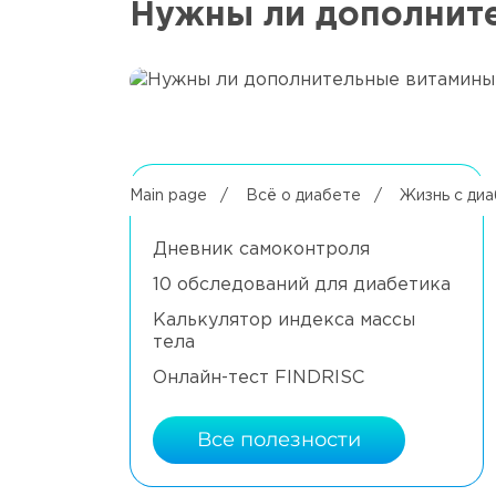
Нужны ли дополните
Полезное
Main page
/
Всё о диабете
/
Жизнь с ди
Дневник самоконтроля
10 обследований для диабетика
Калькулятор индекса массы
тела
Онлайн-тест FINDRISC
Все полезности