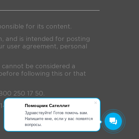
nsible for its content.
n, and is intended for posting
ur user agreement, personal
d cannot be considered a
before following this or that
 800 250 17 50.
Помощник Сателлит
/14393; RZN 2020/11705; RZN
Здравствуйте! Готов помочь вам.
Напишите мне, если у вас появятся
вопросы.