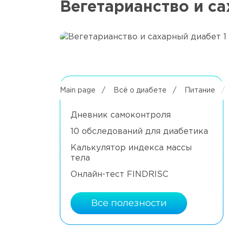
Вегетарианство и са
Полезное
Main page
/
Всё о диабете
/
Питание
/
Дневник самоконтроля
10 обследований для диабетика
Калькулятор индекса массы
тела
Онлайн-тест FINDRISC
Все полезности