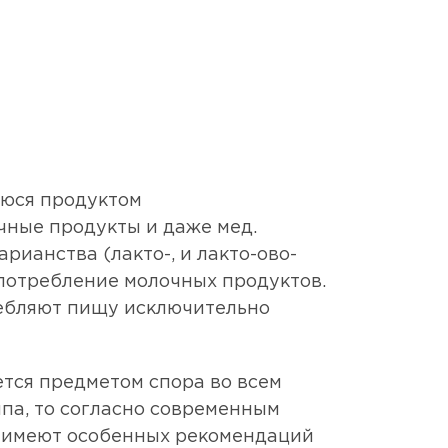
EN
8 800 250 17 50
лько само мясо (животных, птицы,
уюся продуктом
чные продукты и даже мед.
рианства (лакто-, и лакто-ово-
употребление молочных продуктов.
ребляют пищу исключительно
тся предметом спора во всем
типа, то согласно современным
е имеют особенных рекомендаций