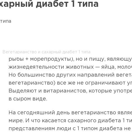
харный диабет 1 типа
Самое строгое, веганство, исключает не то
Вегетарианство и сахарный диабет 1 типа
рыбы + морепродукты), но и пищу, являющ
жизнедеятельности животных — яйца, моло
Но большинство других направлений вегета
вегетарианство) все же не ограничивают 
Выделяют и витарианистов, которые упот
в сыром виде.
На сегодняшний день вегетарианство являе
мире. И что касается сахарного диабета 1 
представлениям люди с 1 типом диабета н