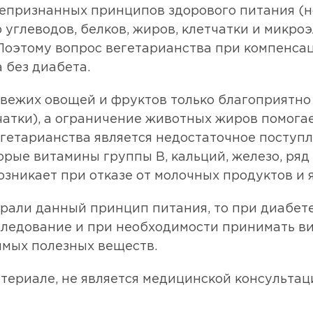
щепризнанных принципов здорового питания (
углеводов, белков, жиров, клетчатки и микро
Поэтому вопрос вегетарианства при компенсац
 без диабета.
свежих овощей и фруктов только благоприятно
чатки), а ограничение животных жиров помога
егетарианства является недостаточное поступл
орые витамины группы В, кальций, железо, ряд
озникает при отказе от молочных продуктов и 
рали данный принцип питания, то при диабете
следование и при необходимости принимать в
мых полезных веществ.
териале, не является медицинской консультац